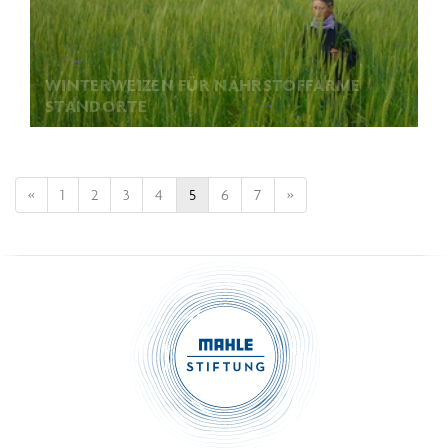
WINTERWEIZEN FÜR NÄHRSTOFFARME
STANDORTE
«
1
2
3
4
5
6
7
»