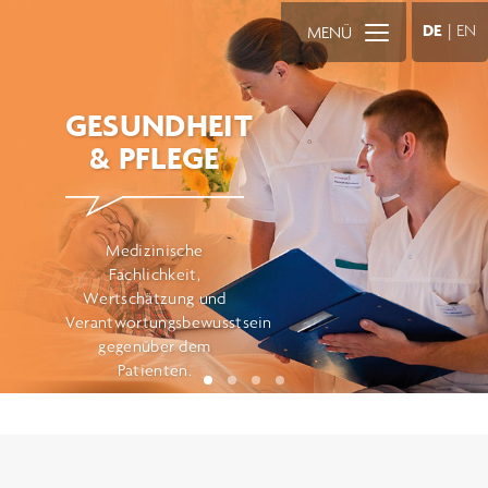
DE
|
EN
MENÜ
GESUNDHEIT
& PFLEGE
Medizinische
Fachlichkeit,
Wertschätzung und
Verantwortungsbewusstsein
gegenüber dem
Patienten.