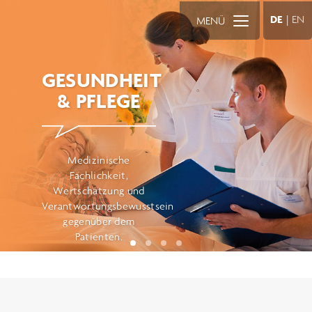
DE
|
EN
MENÜ
GESUNDHEIT
& PFLEGE
Medizinische
Fachlichkeit,
Wertschätzung und
Verantwortungsbewusstsein
gegenüber dem
Patienten.