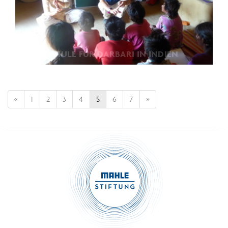
EINE SCHULE FÜR DARBARI IN INDIEN
«
1
2
3
4
5
6
7
»