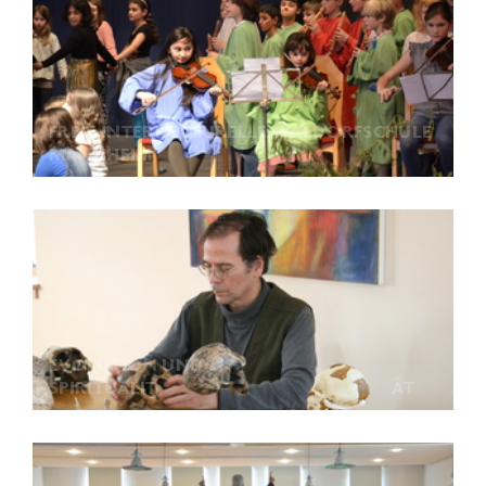
FREIE INTERKULTURELLE WALDORFSCHULE
MANNHEIM
EVOLUTION UND
SPIRITUALITÄT