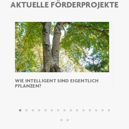
AKTUELLE FÖRDERPROJEKTE
WIE INTELLIGENT SIND EIGENTLICH
MAHL
PFLANZEN?
N
EINE
WIR