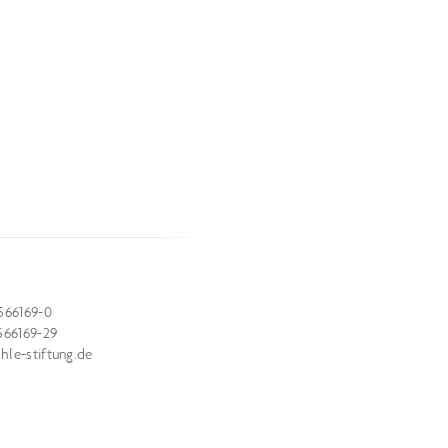
566169-0
566169-29
le-stiftung.de