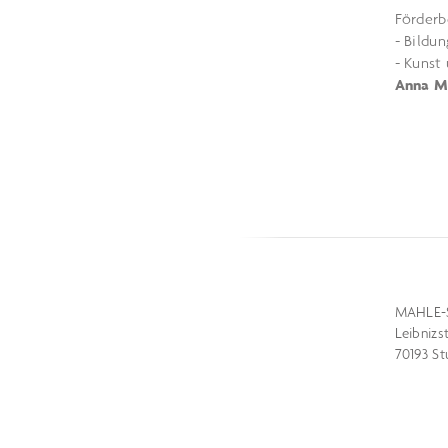
Förderb
- Bildu
- Kunst
Anna M
MAHLE-
Leibnizs
70193 St