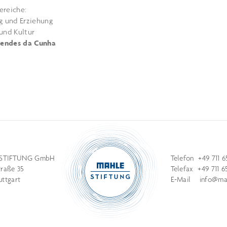
ereiche:
ng und Erziehung
 und Kultur
endes da Cunha
STIFTUNG GmbH
Telefon +49 711 6
traße 35
Telefax +49 711 6
uttgart
E-Mail
info@mah