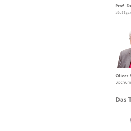
Prof. D
Stuttga
Oliver 
Bochu
Das 