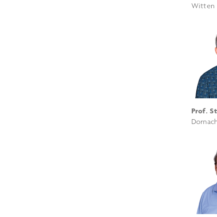
Witten
Prof. S
Dornach