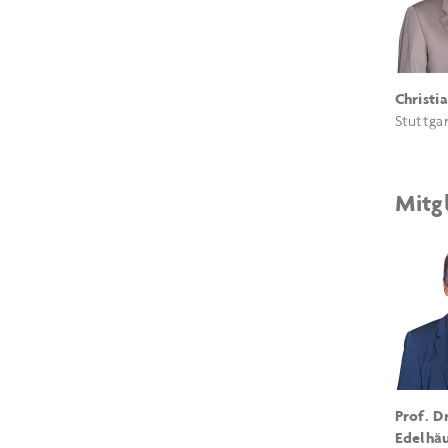
Christi
Stuttga
Mitgl
Prof. Dr
Edelhä