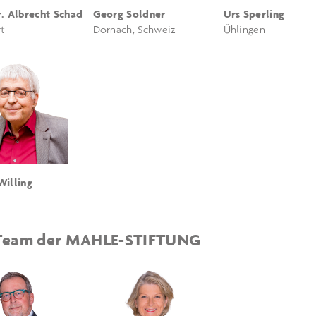
r. Albrecht Schad
Georg Soldner
Urs Sperling
rt
Dornach, Schweiz
Ühlingen
Willing
m
Team der MAHLE-STIFTUNG