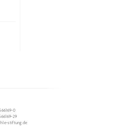
566169-0
566169-29
le-stiftung.de