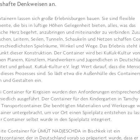
shafte Denkweisen an.
tainern lassen sich große Erlebnisburgen bauen. Sie sind flexible
ente, die bis in luftige Höhen Gelegenheit bieten, alles, was das
ische Herz begehrt, anzubringen und miteinander zu verbinden. Z
schen, Leitern, Seilen, Tunneln, Schaukeln und Netzen schaffen Co
erschiedlichsten Spielräume, Winkel und Wege. Das Erlebnis steht 
unkt dieser Konstruktion. Der Container wird bei KuKuk-Kultur vo
nen Planern, Künstlern, Handwerkern und Jugendlichen in Deutschl
itet und gebaut. KuKuk-Kultur e.V. legt Wert darauf, dass die Mens
l dieses Prozesses sind. So lädt etwa die Außenhülle des Containe
 und Gestalten ein.
i Container für Kirgisien wurden den Anforderungen entsprechend
hiedlich ausgeführt. Der Container für den Kindergarten in Tamchy
s Transportcontainer. Die benötigten Materialien und Werkzeuge 
ainer untergebracht, um vor Ort einen Spielplatz entstehen zu las
r Container selbst wurde in den Spielplatz integriert.
ite Container für ÜMÜT NADJESCHDA in Bischkek ist ein
atzcontainer, der in Deutschland vorab so präpariert wurde, dass er