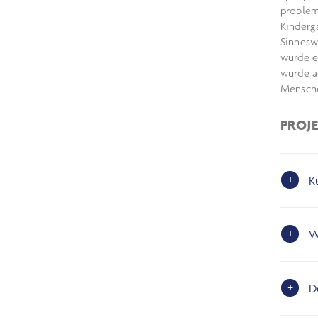
problem
Kinderg
Sinnesw
wurde e
wurde a
Mensche
PROJ
K
W
D