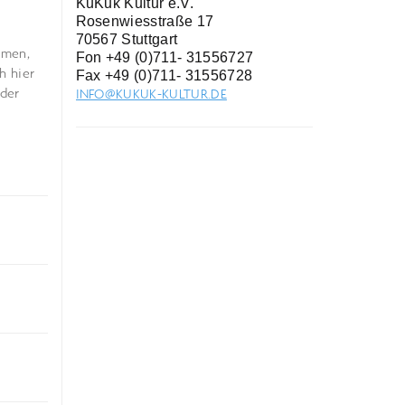
KuKuk Kultur e.V.
Rosenwiesstraße 17
70567 Stuttgart
mmen,
Fon +49 (0)711- 31556727
h hier
Fax +49 (0)711- 31556728
 der
INFO@KUKUK-KULTUR.DE