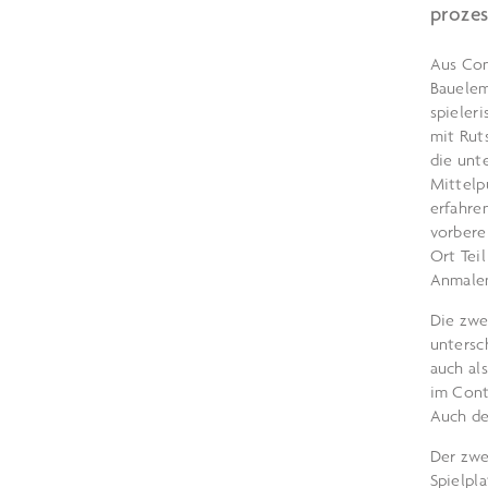
prozes
Aus Con
Bauelem
spieler
mit Rut
die unt
Mittelp
erfahre
vorbere
Ort Tei
Anmalen
Die zwe
untersc
auch al
im Cont
Auch de
Der zwe
Spielpl