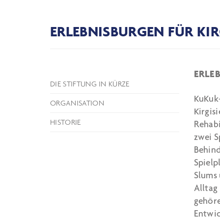
ERLEBNISBURGEN FÜR KIR
ERLE
DIE STIFTUNG IN KÜRZE
KuKuk-
ORGANISATION
Kirgis
HISTORIE
Rehab
zwei S
Behind
Spielp
Slums 
Alltag
gehöre
Entwic