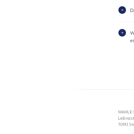
D
W
e
MAHLE-
Leibnizs
70193 St