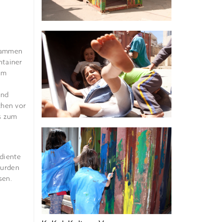
usammen
ntainer
im
n
and
chen vor
rs zum
 diente
wurden
sen.