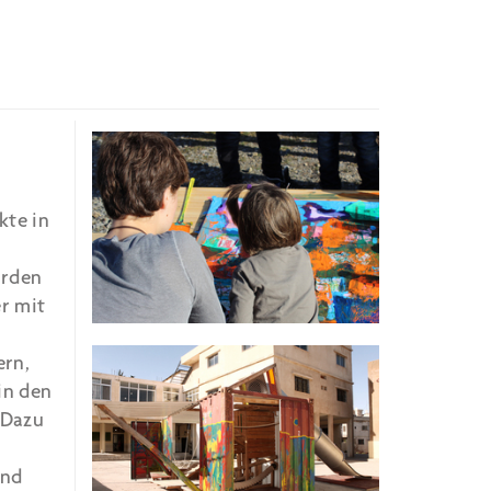
kte in
urden
r mit
ern,
in den
 Dazu
und