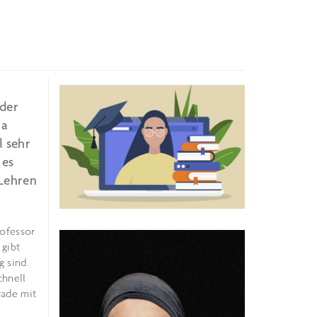
oder
na
l sehr
 es
 Lehren
rofessor
 gibt
g sind.
chnell
rade mit