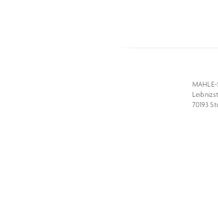
MAHLE-
Leibnizs
70193 St