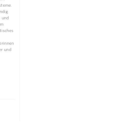
steme.
ndig
n und
em
tisches
lerinnen
er und