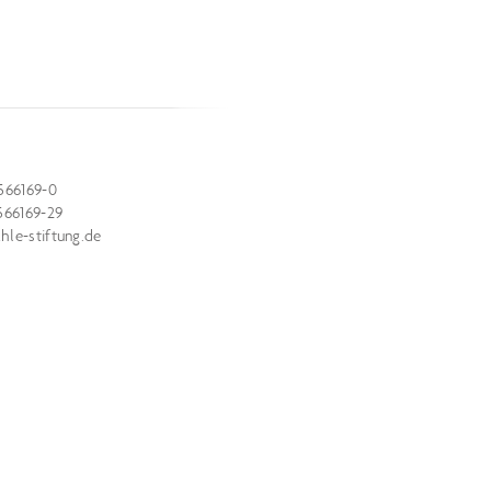
566169-0
566169-29
le-stiftung.de