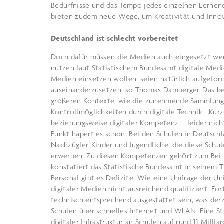
Bedürfnisse und das Tempo jedes einzelnen Lerne
bieten zudem neue Wege, um Kreativität und Innova
Deutschland ist schlecht vorbereitet
Doch dafür müssen die Medien auch eingesetzt wer
nutzen laut Statistischem Bundesamt digitale Medie
Medien einsetzen wollen, seien natürlich aufgefor
auseinanderzusetzen, so Thomas Damberger. Das be
größeren Kontexte, wie die zunehmende Sammlung 
Kontrollmöglichkeiten durch digitale Technik. „Ku
beziehungsweise digitaler Kompetenz – leider nicht
Punkt hapert es schon: Bei den Schulen in Deutschlan
Nachzügler. Kinder und Jugendliche, die diese Sch
erwerben. Zu diesen Kompetenzen gehört zum Bei[1]
konstatiert das Statistische Bundesamt in seinem T
Personal gibt es Defizite: Wie eine Umfrage der Uni
digitaler Medien nicht ausreichend qualifiziert. F
technisch entsprechend ausgestattet sein, was derze
Schulen über schnelles Internet und WLAN. Eine St
digitaler Infrastruktur an Schulen auf rund 11 Millia