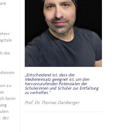
are
ehrer
igitale
h die
n diesem
„Entscheidend ist, dass der
Medieneinsatz geeignet ist, um den
hervorzurufenden Potenzialen der
zen zu
Schülerinnen und Schüler zur Entfaltung
as
zu verhelfen.“
uch beim
Prof. Dr. Thomas Damberger
zung
hulen
t der
i