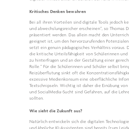
Kritisches Denken bewahren
Bei all ihren Vorteilen sind digitale Tools jedoch k
und abwechslungsreicher erscheinen“, so Thomas D
präsentiert werden. Das allein macht den Unterrich
geeignet ist, um den hervorzurufenden Potenzialen 
setzt ein genuin pädagogisches Verhältnis voraus. 
die kritische Urteilsfähigkeit von Schülerinnen und
zu hinterfragen und an der Gestaltung einer gerecht
Rolle.“ Für die Schülerinnen und Schüler selbst bri
Reizüberflutung sinkt oft die Konzentrationsfähigk
exzessive Medienkonsum eine oberflächliche Infor
Textschnipseln. Wichtig ist daher die Einübung v
und SocialMedia-Sucht sind Gefahren, auf die Lehre
sollten.
Wie sieht die Zukunft aus?
Natürlich entwickeln sich die digitalen Technolog
und ähnliche KI-Assistenten sind bereits (zum Lei