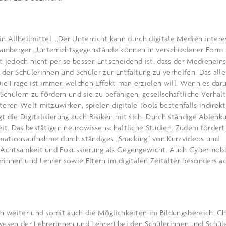
ein Allheilmittel. „Der Unterricht kann durch digitale Medien inter
amberger. „Unterrichtsgegenstände können in verschiedener Form
t jedoch nicht per se besser. Entscheidend ist, dass der Medienein
der Schülerinnen und Schüler zur Entfaltung zu verhelfen. Das alle
Die Frage ist immer, welchen Effekt man erzielen will. Wenn es dar
 Schülern zu fördern und sie zu befähigen, gesellschaftliche Verhäl
eren Welt mitzuwirken, spielen digitale Tools bestenfalls indirekt
ngt die Digitalisierung auch Risiken mit sich. Durch ständige Ablenk
eit. Das bestätigen neurowissenschaftliche Studien. Zudem fördert
mationsaufnahme durch ständiges „Snacking“ von Kurzvideos und
on Achtsamkeit und Fokussierung als Gegengewicht. Auch Cybermob
rinnen und Lehrer sowie Eltern im digitalen Zeitalter besonders a
ien weiter und somit auch die Möglichkeiten im Bildungsbereich. C
dwesen der Lehrerinnen und Lehrer) bei den Schülerinnen und Schül