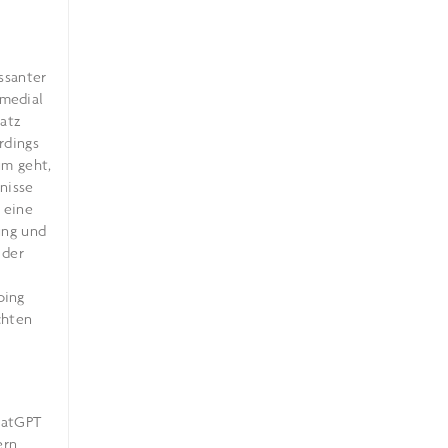
essanter
 medial
satz
rdings
um geht,
tnisse
 eine
ung und
 der
bing
chten
hatGPT
ern