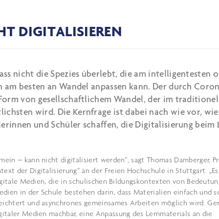
T DIGITALISIEREN
s nicht die Spezies überlebt, die am intelligentesten 
sich am besten an Wandel anpassen kann. Der durch Coro
 Form von gesellschaftlichem Wandel, der im traditionel
chsten wird. Die Kernfrage ist dabei nach wie vor, wie
erinnen und Schüler schaffen, die Digitalisierung beim
emein – kann nicht digitalisiert werden“, sagt Thomas Damberger, P
ext der Digitalisierung“ an der Freien Hochschule in Stuttgart. „Es
 digitale Medien, die in schulischen Bildungskontexten von Bedeutun
dien in der Schule bestehen darin, dass Materialien einfach und s
leichtert und asynchrones gemeinsames Arbeiten möglich wird. Ge
igitaler Medien machbar, eine Anpassung des Lernmaterials an die