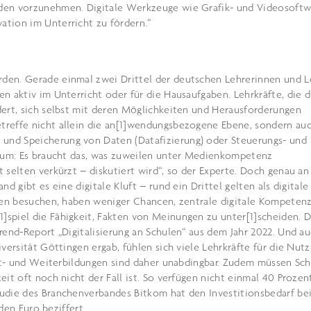
nden vorzunehmen. Digitale Werkzeuge wie Grafik- und Videosoftw
tion im Unterricht zu fördern.“
den. Gerade einmal zwei Drittel der deutschen Lehrerinnen und L
n aktiv im Unterricht oder für die Hausaufgaben. Lehrkräfte, die d
dert, sich selbst mit deren Möglichkeiten und Herausforderungen
treffe nicht allein die an[1]wendungsbezogene Ebene, sondern auc
und Speicherung von Daten (Datafizierung) oder Steuerungs- und
rzum: Es braucht das, was zuweilen unter Medienkompetenz
 selten verkürzt – diskutiert wird“, so der Experte. Doch genau a
d gibt es eine digitale Kluft – rund ein Drittel gelten als digitale
ulen besuchen, haben weniger Chancen, zentrale digitale Kompeten
spiel die Fähigkeit, Fakten von Meinungen zu unter[1]scheiden. D
rend-Report „Digitalisierung an Schulen“ aus dem Jahr 2022. Und a
versität Göttingen ergab, fühlen sich viele Lehrkräfte für die Nut
ort- und Weiterbildungen sind daher unabdingbar. Zudem müssen Sc
it oft noch nicht der Fall ist. So verfügen nicht einmal 40 Prozen
udie des Branchenverbandes Bitkom hat den Investitionsbedarf be
rden Euro beziffert.