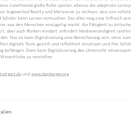
ine zunehmend große Rolle spielen, ebenso die adaptiven Lernsy
 von Augmented Reality und Metaverse zu rechnen, also von vollstä
d Schüler beim Lernen eintauchen. Das alles mag zwar hilfreich sei
dem, was den Menschen einzigartig macht: die Fähigkeit zu kritisch
tzt, aber auch Risiken mindert, erfordert Medienmündigkeit und kri
den. Nur so kann Digitalisierung eine Bereicherung sein, ohne zum
ten digitale Tools gezielt und reflektiert einsetzen und ihre Schü
ng befähigen. Dann kann Digitalisierung den Unterricht interessant
 Wesentliche zu verstellen
tuttgart.de
und
www.damberger.org
alien