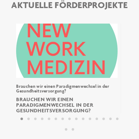
AKTUELLE FÖRDERPROJEKTE
Brauchen wir einen Paradigmenwechsel in der
Es geh
Gesundheitsversorgung?
Lebens
T
BRAUCHEN WIR EINEN
SO V
PARADIGMENWECHSEL IN DER
GESUNDHEITSVERSORGUNG?