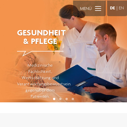
DE
|
EN
MENÜ
GESUNDHEIT
& PFLEGE
Medizinische
Fachlichkeit,
Wertschätzung und
Verantwortungsbewusstsein
gegenüber dem
Patienten.