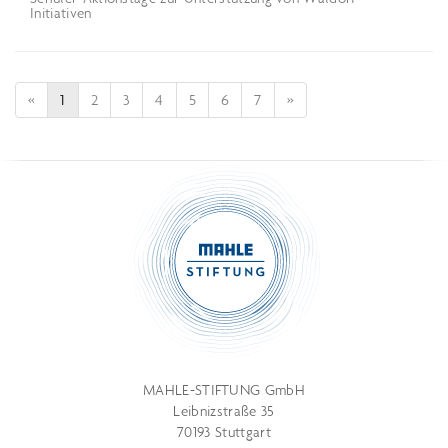
Initiativen
«
1
2
3
4
5
6
7
»
MAHLE-STIFTUNG GmbH
Leibnizstraße 35
70193 Stuttgart