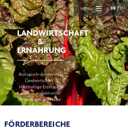
DE
|
EN
MENÜ
LANDWIRTSCHAFT
&
ERNÄHRUNG
Biologisch-dynamische
Landwirtschaft :
Nachhaltige Erzeugung
und ein respektvoller
Umgang mit der Natur.
FÖRDERBEREICHE