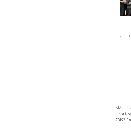
«
1
MAHLE-
Leibnizs
70193 St