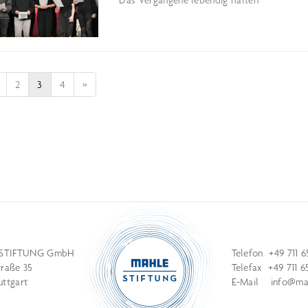
Das Vergangene lebendig halten
2
3
4
»
STIFTUNG GmbH
Telefon +49 711 6
traße 35
Telefax +49 711 6
uttgart
E-Mail
info@mah