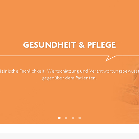
GESUNDHEIT & PFLEGE
zinische Fachlichkeit, Wertschätzung und Verantwortungsbewuss
gegenüber dem Patienten.