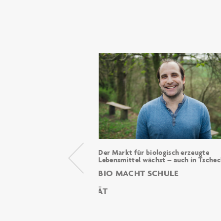
en neue Wege zur
Der Markt für biologisch erzeugte
en
Lebensmittel wächst – auch in Tschec
R ÖFFNUNG: WIE
BIO MACHT SCHULE
HEN NEUE WEGE ZUR
ITUALITÄT