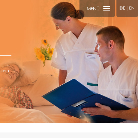
DE
|
EN
MENÜ
tsein