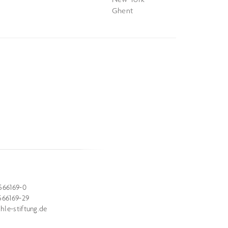
Ghent
566169-0
566169-29
le-stiftung.de