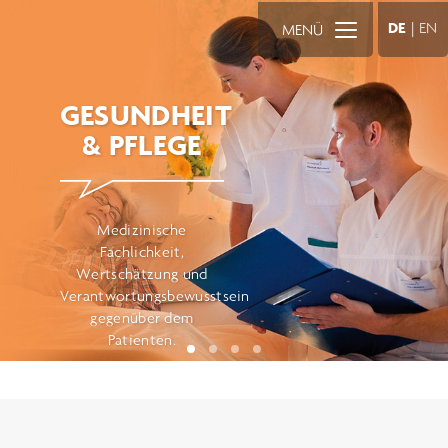
DE
|
EN
MENÜ
GESUNDHEIT
& PFLEGE
Medizinische
Fachlichkeit,
Wertschätzung und
Verantwortungsbewusstsein
gegenüber dem
Patienten.