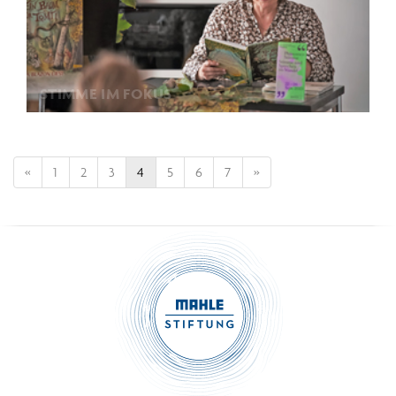
STIMME IM FOKUS
«
1
2
3
4
5
6
7
»