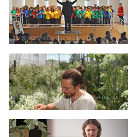
ENTDECKUNGSREISE MOZART
KULTURPFLANZENENTWICKLUNG FÜR DIE
ZUKUNFT