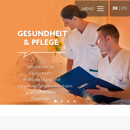
DE
|
EN
MENÜ
GESUNDHEIT
& PFLEGE
Medizinische
Fachlichkeit,
Wertschätzung und
Verantwortungsbewusstsein
gegenüber dem
Patienten.