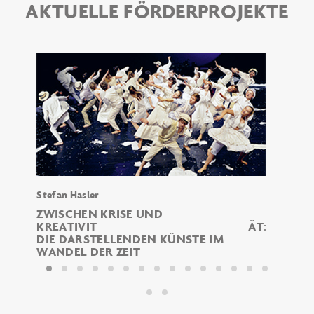
AKTUELLE FÖRDERPROJEKTE
tät
Stefan Hasler
BILD
DIGI
ZWISCHEN KRISE UND
E
KREATIVITÄT:
DIE DARSTELLENDEN KÜNSTE IM
ÄT
WANDEL DER ZEIT