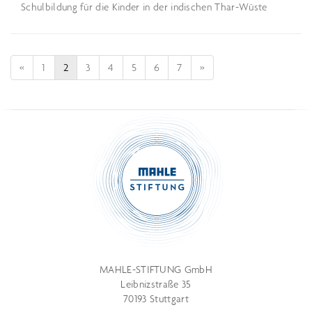
Schulbildung für die Kinder in der indischen Thar-Wüste
«
1
2
3
4
5
6
7
»
MAHLE-STIFTUNG GmbH
Leibnizstraße 35
70193 Stuttgart