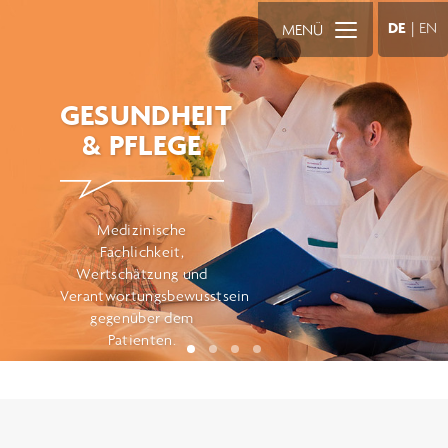
DE
|
EN
MENÜ
GESUNDHEIT
& PFLEGE
Medizinische
Fachlichkeit,
Wertschätzung und
Verantwortungsbewusstsein
gegenüber dem
Patienten.