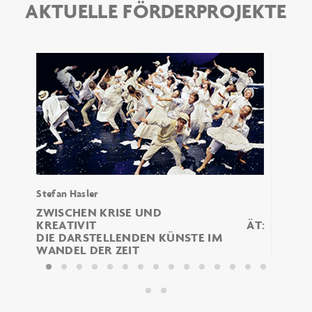
AKTUELLE FÖRDERPROJEKTE
Stefan Hasler
Ein Be
N
ZWISCHEN KRISE UND
„ALS
KREATIVITÄT:
HIMM
DIE DARSTELLENDEN KÜNSTE IM
DER 
WANDEL DER ZEIT