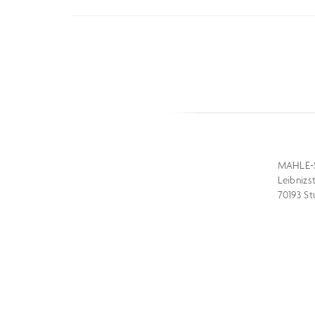
MAHLE-
Leibnizs
70193 St