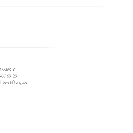
566169-0
566169-29
le-stiftung.de