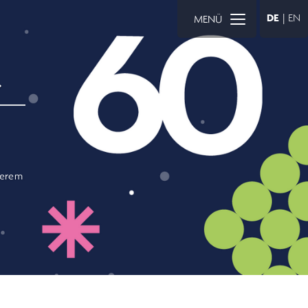
DE
|
EN
MENÜ
.
serem