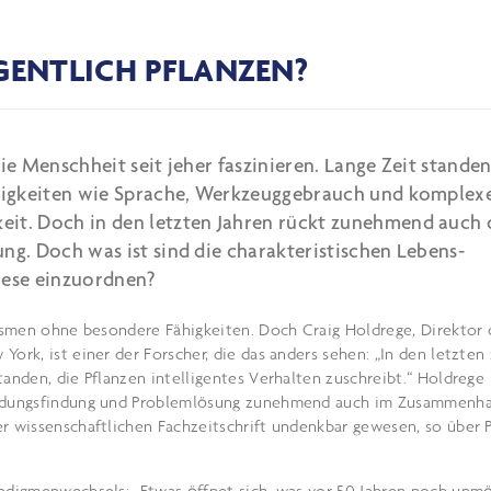
IGENTLICH PFLANZEN?
ie Menschheit seit jeher faszinieren. Lange Zeit stande
Fähigkeiten wie Sprache, Werkzeuggebrauch und komple
eit. Doch in den letzten Jahren rückt zunehmend auch 
ng. Doch was ist sind die charakteristischen Lebens-
iese einzuordnen?
nismen ohne besondere Fähigkeiten. Doch Craig Holdrege, Direktor 
ork, ist einer der Forscher, die das anders sehen: „In den letzten
tanden, die Pflanzen intelligentes Verhalten zuschreibt.“ Holdrege
heidungsfindung und Problemlösung zunehmend auch im Zusammenh
er wissenschaftlichen Fachzeitschrift undenkbar gewesen, so über 
radigmenwechsels: „Etwas öffnet sich, was vor 50 Jahren noch unmö