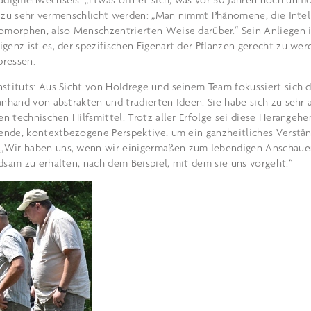
zen zu sehr vermenschlicht werden: „Man nimmt Phänomene, die Intel
pomorphen, also Menschzentrierten Weise darüber.“ Sein Anliegen 
genz ist es, der spezifischen Eigenart der Pflanzen gerecht zu wer
pressen.
stituts: Aus Sicht von Holdrege und seinem Team fokussiert sich d
anhand von abstrakten und tradierten Ideen. Sie habe sich zu sehr 
en technischen Hilfsmittel. Trotz aller Erfolge sei diese Herangeh
hende, kontextbezogene Perspektive, um ein ganzheitliches Verstän
 „Wir haben uns, wenn wir einigermaßen zum lebendigen Anschaue
dsam zu erhalten, nach dem Beispiel, mit dem sie uns vorgeht.“