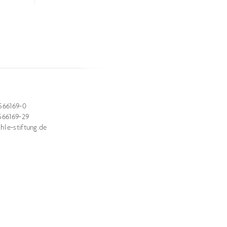
566169-0
566169-29
le-stiftung.de