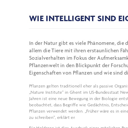
WIE INTELLIGENT SIND E
In der Natur gibt es viele Phänomene, die d
allem die Tiere mit ihren erstaunlichen 
Sozialverhalten im Fokus der Aufmerksamk
Pflanzenwelt in den Blickpunkt der Forschu
Eigenschaften von Pflanzen und wie sind d
Pflanzen gelten traditionell eher als passive Orga
„Nature Institute“ in Ghent im US-Bundesstaat New Y
Jahren ist eine neue Bewegung in der Biologie ents
beobachtet, dass Begriffe wie Gedächtnis, Entsc
Pflanzen verwendet werden. „Früher wäre es in ein
zu schreiben“, erklärt er.
Für Holdrege ist dies Ausdruck eines möglichen Pa