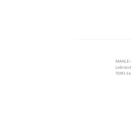
MAHLE-
Leibnizs
70193 St