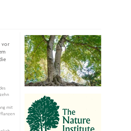
n vor
xem
die
des
 zehn
ang mit
Pflanzen
glich