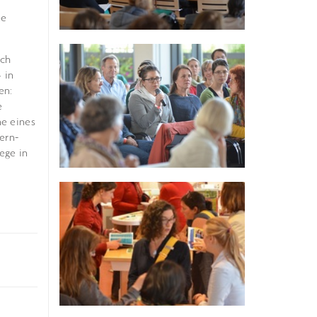
le
ich
 in
en:
e
ne eines
ern-
ege in