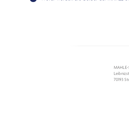
MAHLE-
Leibnizs
70193 St