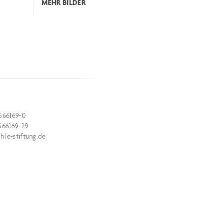
MEHR BILDER
566169-0
566169-29
le-stiftung.de