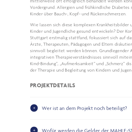
mittlerweile oft erfolgreich behandelt werden kön
Vordergrund. Allergien und frühkindliche Diabetes 
Kinder über Bauch-, Kopf- und Rückenschmerzen.
Wie lassen sich diese komplexen Krankheitsbilder
Kinder und Jugendliche gesund entwickeln? Der Kon
Stuttgart erstmalig stattfand, fokussiert sich auf 
Ärzte, Therapeuten, Pädagogen und Eltern diskutie
sinnvoll begleitet werden können. Grundlegender 
integrativen Therapieverständnisses sinnvoll mitei
Kind-Bindung“, „Aufmerksamkeit“ und „Schmerz“ di
der Therapie und Begleitung von Kindern und Jugen
PROJEKTDETAILS
Wer ist an dem Projekt noch beteiligt?
Wofür werden die Gelder der MAHLE-ST