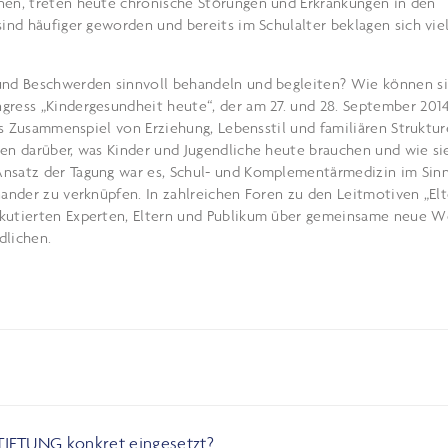
nen, treten heute chronische Störungen und Erkrankungen in den
sind häufiger geworden und bereits im Schulalter beklagen sich vie
 und Beschwerden sinnvoll behandeln und begleiten? Wie können s
gress „Kindergesundheit heute“, der am 27. und 28. September 2014
das Zusammenspiel von Erziehung, Lebensstil und familiären Struktur
ren darüber, was Kinder und Jugendliche heute brauchen und wie si
Ansatz der Tagung war es, Schul- und Komplementärmedizin im Sin
nander zu verknüpfen. In zahlreichen Foren zu den Leitmotiven „Elt
skutierten Experten, Eltern und Publikum über gemeinsame neue W
dlichen.
IFTUNG konkret eingesetzt?