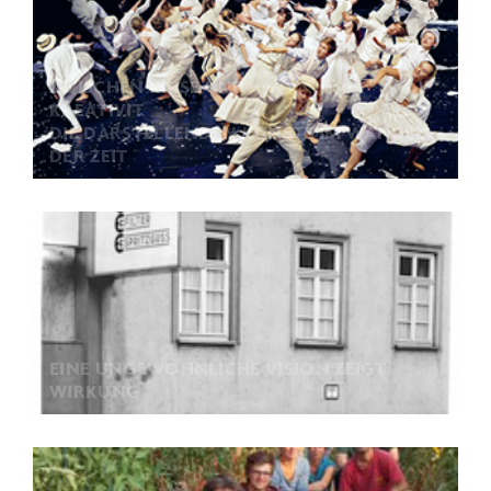
ZWISCHEN KRISE UND
KREATIVITÄT:
DIE DARSTELLENDEN KÜNSTE IM WANDEL
DER ZEIT
EINE UNGEWÖHNLICHE VISION ZEIGT
WIRKUNG