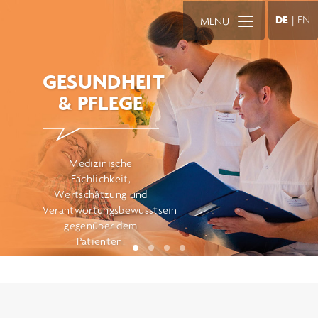
DE
|
EN
MENÜ
GESUNDHEIT
& PFLEGE
Medizinische
Fachlichkeit,
Wertschätzung und
Verantwortungsbewusstsein
gegenüber dem
Patienten.