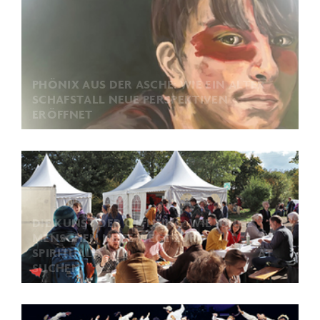
PHÖNIX AUS DER ASCHE: WIE EIN ALTER
SCHAFSTALL NEUE PERSPEKTIVEN
ERÖFFNET
DIE KUNST DER ÖFFNUNG: WIE JUNGE
MENSCHEN NEUE WEGE ZUR
SPIRITUALITÄT
SUCHEN