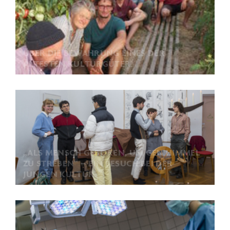
ÜBER DIE BEWAHRUNG EINES DER
ÄLTESTEN KULTURGÜTER.
„ALS MENSCH GEBOREN, UM GEN HIMMEL
ZU STREBEN“ – EIN BESUCH BEI DER
JUNGEN KULTUR