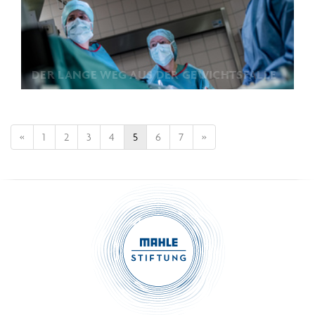
DER LANGE WEG AUS DER GEWICHTSFALLE
«
1
2
3
4
5
6
7
»