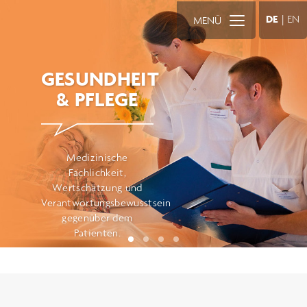
DE
|
EN
MENÜ
GESUNDHEIT
& PFLEGE
Medizinische
Fachlichkeit,
Wertschätzung und
Verantwortungsbewusstsein
gegenüber dem
Patienten.