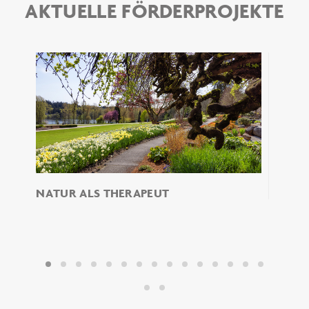
AKTUELLE FÖRDERPROJEKTE
NATUR ALS THERAPEUT
Das Fr
EIN 
JUG